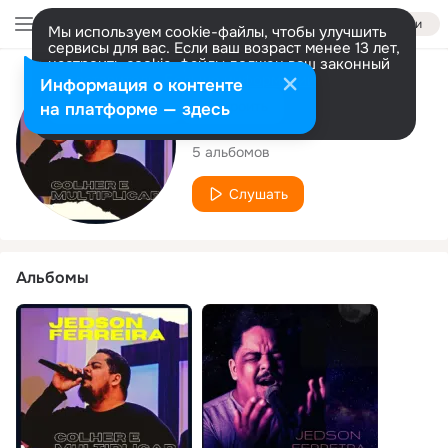
Войти
Мы используем cookie-файлы, чтобы улучшить
сервисы для вас. Если ваш возраст менее 13 лет,
настроить cookie-файлы должен ваш законный
представитель.
Больше информации
Исполнитель
Информация о контенте
Разрешить все
Настроить
на платформе — здесь
JEDSON FERREIRA
5 альбомов
Слушать
Альбомы