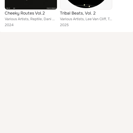
Cheeky Routes Vol.2
Tribal Beats, Vol. 2
Various Artists, Reptile, Dani Durán (ES), Sann Ku, R-010, Tsukuyomi, Tino Trøster, Larsson (ES), Vlaar, Conntex, Rodent, Vilche...
Various Artists, Lee Van Cliff, Tek Nena, Alberto Tolo, radd, Pres, Vilchezz, Shft.rar, NDSTPS, Anteac
2024
2025