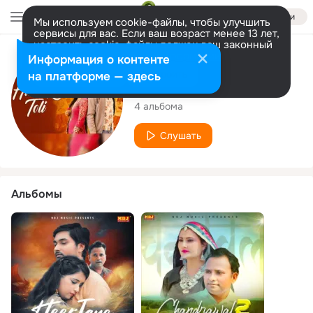
Войти
Мы используем cookie-файлы, чтобы улучшить
сервисы для вас. Если ваш возраст менее 13 лет,
настроить cookie-файлы должен ваш законный
представитель.
Больше информации
Исполнитель
Информация о контенте
Разрешить все
Настроить
на платформе — здесь
Krishan Gonder
4 альбома
Слушать
Альбомы