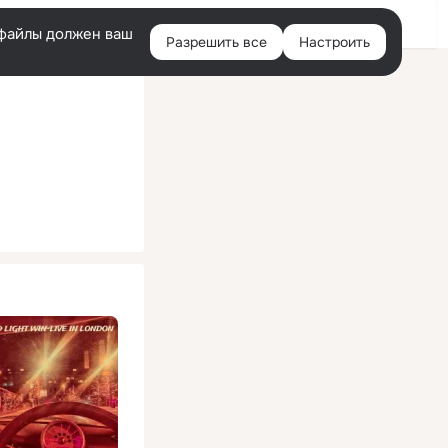
Помощь
Войти
й
e-файлы должен ваш
Разрешить все
Настроить
Правая
колонка