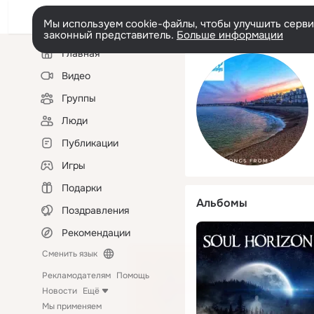
Мы используем cookie-файлы, чтобы улучшить сервис
законный представитель.
Больше информации
Левая
Главная
колонка
Видео
Группы
Люди
Публикации
Игры
Подарки
Альбомы
Поздравления
Рекомендации
Сменить язык
Рекламодателям
Помощь
Новости
Ещё
Мы применяем