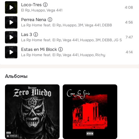
Loco-Tres
4:08
El Rp
Huappo
Vega 441
Perrea Nena
4:56
La Rp Home
feat.
El Rp
Huappo
3M
Vega 441
DEBB
Las 3
7:47
La Rp Home
feat.
El Rp
Vega 441
Huappo
3M
DEBB
JG Style
Omar
Estas en Mi Block
4:14
La Rp Home
feat.
El Rp
Vega 441
Huappo
Richy
Альбомы