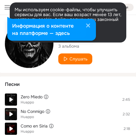
Войти
Мы используем cookie-файлы, чтобы улучшить
сервисы для вас. Если ваш возраст менее 13 лет,
настроить cookie-файлы должен ваш законный
представитель.
Больше информации
Исполнитель
Информация о контенте
Разрешить все
Настроить
на платформе — здесь
Huappo
3 альбома
Слушать
Песни
Zero Miedo
2:45
Huappo
No Conmigo
2:32
Huappo
Como en Siria
2:18
Huappo