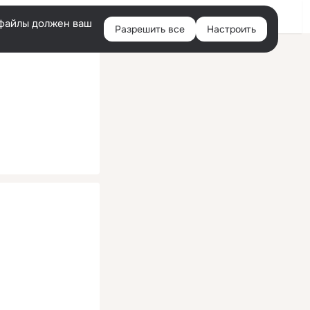
Помощь
Войти
й
e-файлы должен ваш
Разрешить все
Настроить
Правая
колонка