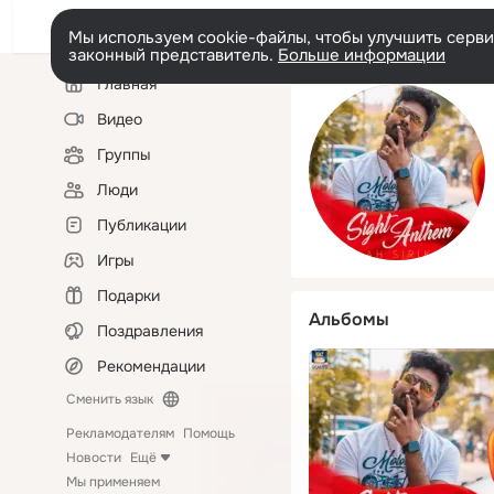
Мы используем cookie-файлы, чтобы улучшить сервис
законный представитель.
Больше информации
Левая
Главная
колонка
Видео
Группы
Люди
Публикации
Игры
Подарки
Альбомы
Поздравления
Рекомендации
Сменить язык
Рекламодателям
Помощь
Новости
Ещё
Мы применяем