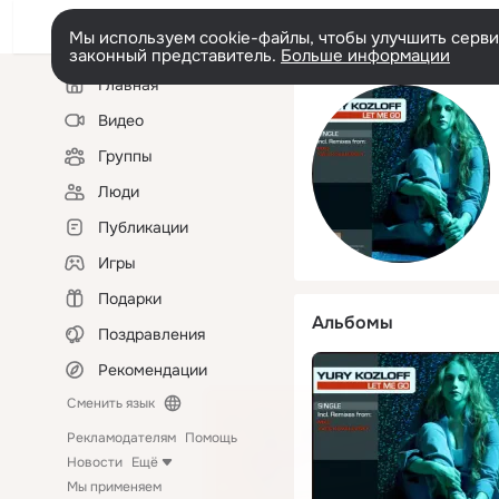
Мы используем cookie-файлы, чтобы улучшить сервис
законный представитель.
Больше информации
Левая
Главная
колонка
Видео
Группы
Люди
Публикации
Игры
Подарки
Альбомы
Поздравления
Рекомендации
Сменить язык
Рекламодателям
Помощь
Новости
Ещё
Мы применяем