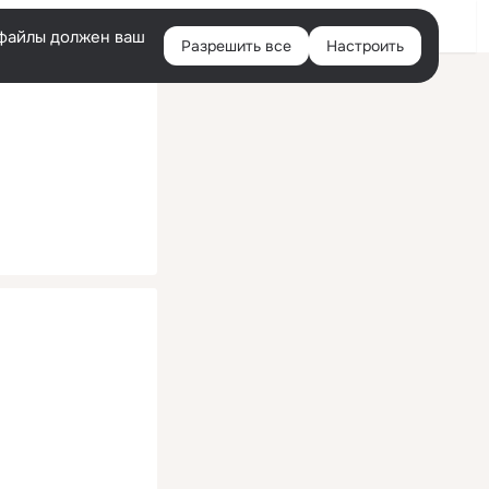
Помощь
Войти
й
e-файлы должен ваш
Разрешить все
Настроить
Правая
колонка