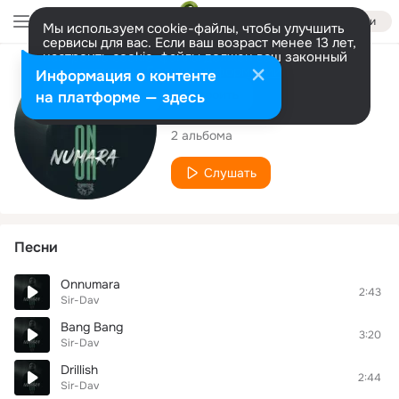
Войти
Мы используем cookie-файлы, чтобы улучшить
сервисы для вас. Если ваш возраст менее 13 лет,
настроить cookie-файлы должен ваш законный
представитель.
Больше информации
Исполнитель
Информация о контенте
Разрешить все
Настроить
на платформе — здесь
Sir-Dav
2 альбома
Слушать
Песни
Onnumara
2:43
Sir-Dav
Bang Bang
3:20
Sir-Dav
Drillish
2:44
Sir-Dav