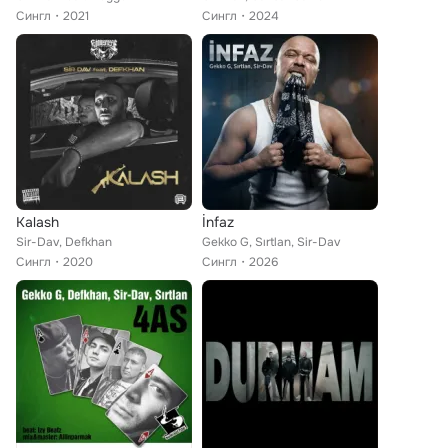
Сингл
2021
Сингл
2024
Kalash
İnfaz
Sir-Dav, Defkhan
Gekko G, Sırtlan, Sir-Dav
Сингл
2020
Сингл
2026