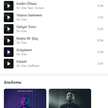
Katilin Öfkesi
3:39
Sir-Dav
feat.
Kursun
Yalana Gelemem
2:41
Sir-Dav
Geliyor Sonu
2:25
Sir-Dav
Başka Bir Şey
2:08
Sir-Dav
Gulyabani
2:49
Sir-Dav
Kalash
2:41
Sir-Dav
Defkhan
Альбомы