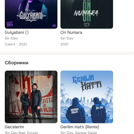
Gulyabani
On Numara
Sir-Dav
Sir-Dav
Сингл
2021
2021
Сборники
Gecelerim
Gerilim Hattı (Remix)
Sir-Dav feat. Duygu
Sir-Dav, Sansar Salvo