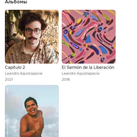
Альбомы
Capítulo 2
El Sermón de la Liberación
Leandro Aquistapacie
Leandro Aquistapacie
2021
2018