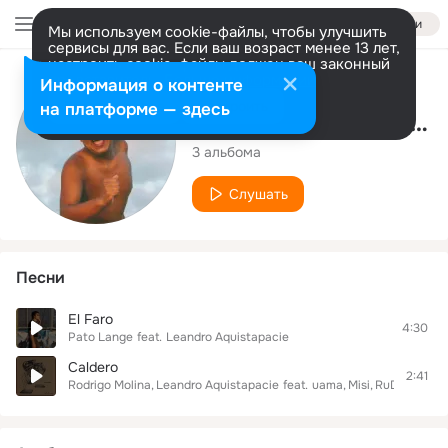
Войти
Мы используем cookie-файлы, чтобы улучшить
сервисы для вас. Если ваш возраст менее 13 лет,
настроить cookie-файлы должен ваш законный
представитель.
Больше информации
Исполнитель
Информация о контенте
Разрешить все
Настроить
на платформе — здесь
Leandro Aquistapacie
3 альбома
Слушать
Песни
El Faro
4:30
Pato Lange
feat.
Leandro Aquistapacie
Caldero
2:41
Rodrigo Molina
Leandro Aquistapacie
feat.
uama
Misi
RuDo