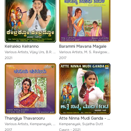
Kelrakko Kelranno
Barammi Mavana Magale
Various Artists, Vijay Urs, B.R. Chaya, K.S. Surekha, Kempanayak, Mallikarjuna, Sujatha Dutt
Various Artists, M. S. Ravigowda, Ratnamala Prakash, Gururaj Hosakote, Nagaraj, Kempanayak, Sujata Datt, B. R. Chaya
2021
2017
Thangiya Thavarooru
Atte Ninna Mudi Ganda - Single
Various Artists, Kempanayak, B. R. Chaya, Manjula, Chandrika, Sujata
Kempanayak, Sujatha Dutt
2017
Сингл
2021