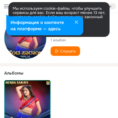
Войти
Мы используем cookie-файлы, чтобы улучшить
сервисы для вас. Если ваш возраст менее 13 лет,
настроить cookie-файлы должен ваш законный
представитель.
Больше информации
Исполнитель
Информация о контенте
Разрешить все
Настроить
на платформе — здесь
Kempanayak
1 альбом
Слушать
Альбомы