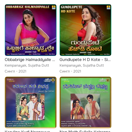
Obbabrige Halmaddyalle - Single
Gundlupete H D Kote - Single
Kempanayak, Sujatha Dutt
Kempanayak, Sujatha Dutt
Сингл
2021
Сингл
2021