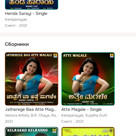
Henda Sarayi - Single
Kempanayak
Сингл
2021
Сборники
Jatherege Baa Atte Magale
Atte Magale - Single
Various Artists, B.R. Chaya, Raju Ananthaswamy, Mallikarjun, Kempanayak, Sujatha Dutt
Kempanayak, Sujatha Dutt
2021
Сингл
2021