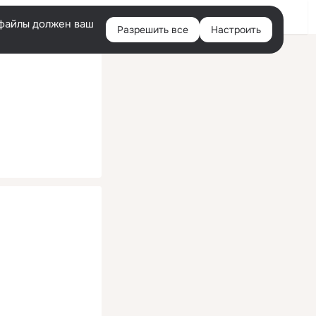
Помощь
Войти
й
e-файлы должен ваш
Разрешить все
Настроить
Правая
колонка