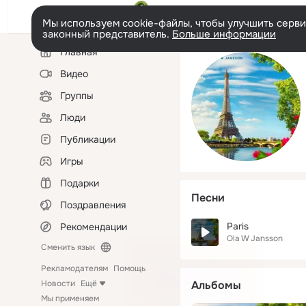
Мы используем cookie-файлы, чтобы улучшить сервис
законный представитель.
Больше информации
Левая
Главная
колонка
Видео
Группы
Люди
Публикации
Игры
Подарки
Песни
Поздравления
Paris
Рекомендации
Ola W Jansson
Сменить язык
Рекламодателям
Помощь
Новости
Ещё
Альбомы
Мы применяем