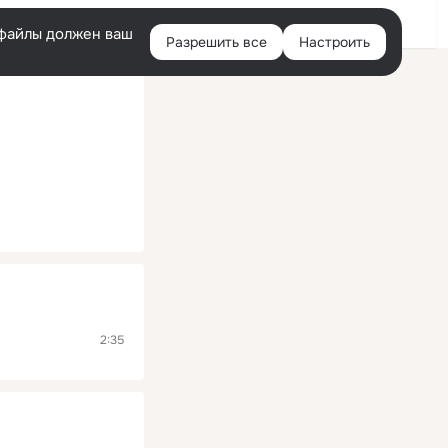
Помощь
Войти
й
e-файлы должен ваш
Разрешить все
Настроить
Правая
колонка
2:35