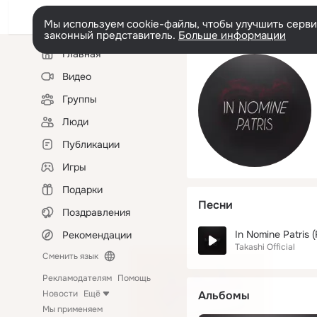
Мы используем cookie-файлы, чтобы улучшить сервис
законный представитель.
Больше информации
Левая
Главная
колонка
Видео
Группы
Люди
Публикации
Игры
Подарки
Песни
Поздравления
In Nomine Patris 
Рекомендации
Takashi Official
Сменить язык
Рекламодателям
Помощь
Новости
Ещё
Альбомы
Мы применяем