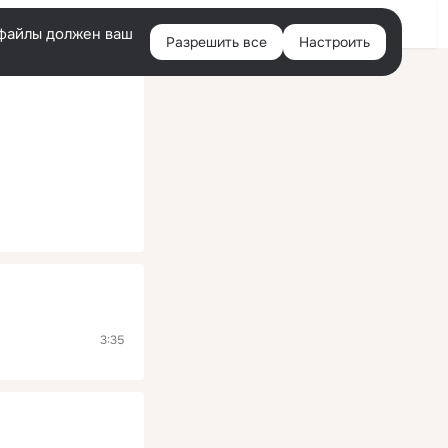
Помощь
Войти
й
e-файлы должен ваш
Разрешить все
Настроить
Правая
колонка
3:35