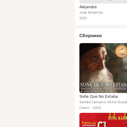
Alejandra
José Almarcha
2021
Сборники
Soñe Que No Estaba
Сингл
2023