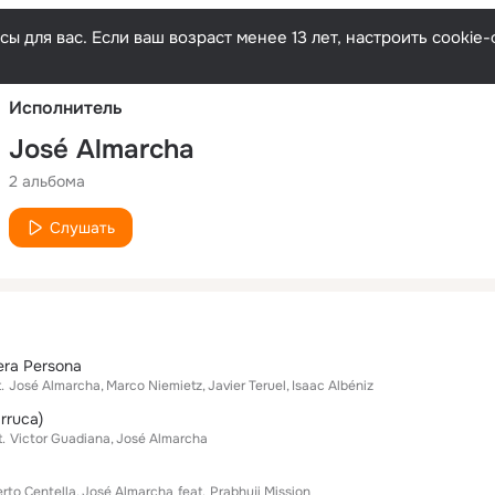
Русски
ы для вас. Если ваш возраст менее 13 лет, настроить cooki
Исполнитель
José Almarcha
2 альбома
Слушать
era Persona
.
José Almarcha
Marco Niemietz
Javier Teruel
Isaac Albéniz
arruca)
.
Victor Guadiana
José Almarcha
erto Centella
José Almarcha
feat.
Prabhuji Mission