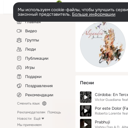
Мы используем cookie-файлы, чтобы улучшить сервис
законный представитель.
Больше информации
Левая
Главная
колонка
Видео
Группы
Люди
Публикации
Игры
Подарки
Песни
Поздравления
Córdoba: En Terc
Рекомендации
Victor Guadiana
feat
Сменить язык
Por este Dolor (F
Рекламодателям
Помощь
Roberto Lorente
feat
Новости
Ещё
Prabhuji
Мы применяем
Vishnu Das A.D.
Alb