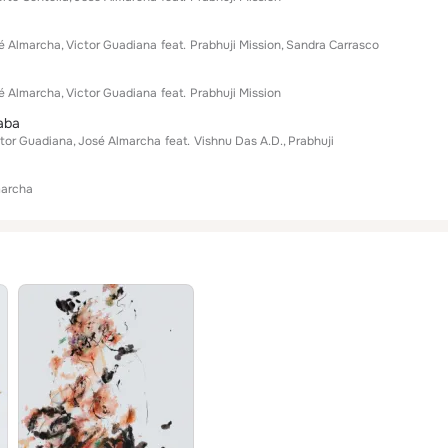
é Almarcha
Victor Guadiana
feat.
Prabhuji Mission
Sandra Carrasco
é Almarcha
Victor Guadiana
feat.
Prabhuji Mission
aba
ctor Guadiana
José Almarcha
feat.
Vishnu Das A.D.
Prabhuji
marcha