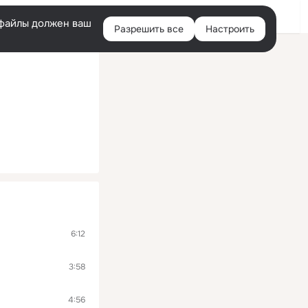
Помощь
Войти
й
e-файлы должен ваш
Разрешить все
Настроить
Правая
колонка
6:12
3:58
4:56