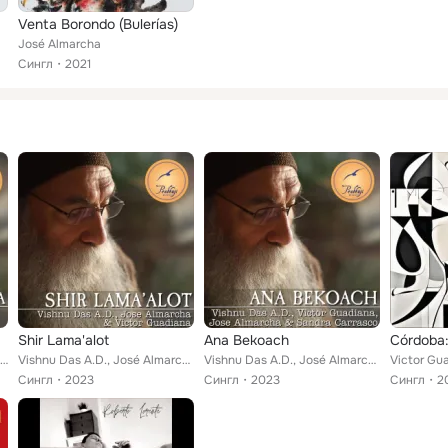
Venta Borondo (Bulerías)
José Almarcha
Сингл
2021
Shir Lama'alot
Ana Bekoach
Sandra Carrasco, Victor Guadiana, José Almarcha feat. Vishnu Das A.D., Prabhuji
Vishnu Das A.D., José Almarcha, Victor Guadiana feat. Prabhuji Mission
Vishnu Das A.D., José Almarcha, Victor Guadiana feat. Prabhuji Mission, Sandra Carrasco
Сингл
2023
Сингл
2023
Сингл
2