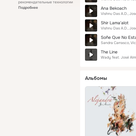
рекомендательные технологии
Подробнее
Ana Bekoach
Vishnu Das A.D.
Jos
Shir Lama'alot
Vishnu Das A.D.
Jos
Soñe Que No Est
Sandra Carrasco
Vi
The Line
Wady
feat.
José Al
Альбомы