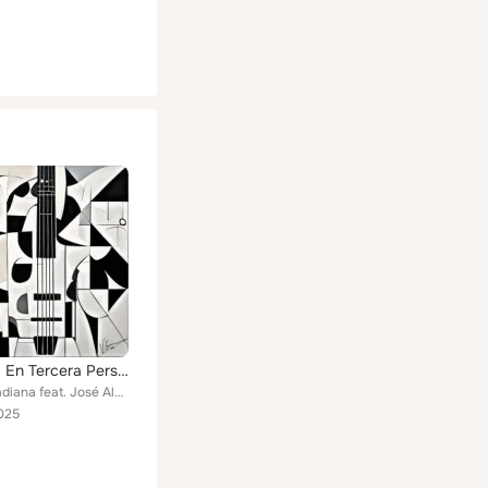
Córdoba: En Tercera Persona
Victor Guadiana feat. José Almarcha, Marco Niemietz, Javier Teruel, Isaac Albéniz
025