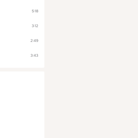
5:18
3:12
2:49
3:43