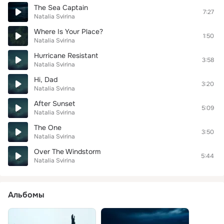
The Sea Captain
7:27
Natalia Svirina
Where Is Your Place?
1:50
Natalia Svirina
Hurricane Resistant
3:58
Natalia Svirina
Hi, Dad
3:20
Natalia Svirina
After Sunset
5:09
Natalia Svirina
The One
3:50
Natalia Svirina
Over The Windstorm
5:44
Natalia Svirina
Альбомы