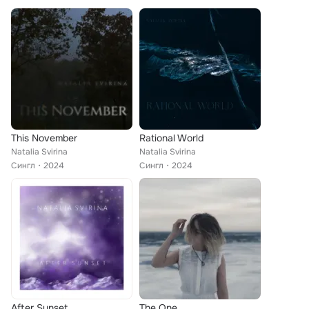
This November
Rational World
Natalia Svirina
Natalia Svirina
Сингл
2024
Сингл
2024
After Sunset
The One