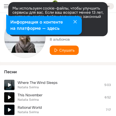
Войти
Мы используем cookie-файлы, чтобы улучшить
сервисы для вас. Если ваш возраст менее 13 лет,
настроить cookie-файлы должен ваш законный
представитель.
Больше информации
Исполнитель
Информация о контенте
Разрешить все
Настроить
на платформе — здесь
Natalia Svirina
8 альбомов
Слушать
Песни
Where The Wind Sleeps
5:03
Natalia Svirina
This November
6:52
Natalia Svirina
Rational World
7:17
Natalia Svirina