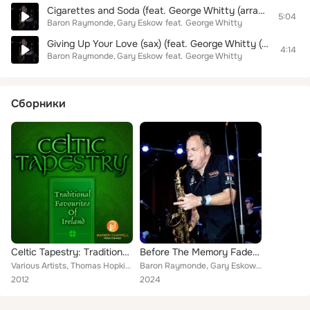
Cigarettes and Soda (feat. George Whitty (arranger/keyboards))
5:04
Baron Raymonde
Gary Eskow
feat.
George Whitty
Giving Up Your Love (sax) (feat. George Whitty (arranger/keyboards))
4:14
Baron Raymonde
Gary Eskow
feat.
George Whitty
Сборники
Celtic Tapestry: Traditional Favourites of Ireland
Before The Memory Fades (feat. George Whitty (arranger/keyboards))
Various Artists, Thomas Hopkins, Eric Jensen,Joanne Coodley, Jay Stollman,Fred Shehadi,Peter Primamore, Sam Levine, Holly Anders...
Baron Raymonde, Gary Eskow feat. George Whitty (arranger/keyboards)
2012
2024