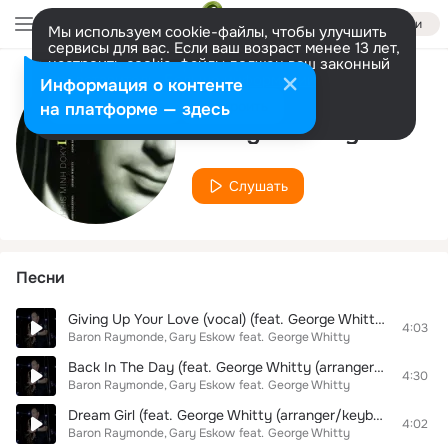
Войти
Мы используем cookie-файлы, чтобы улучшить
сервисы для вас. Если ваш возраст менее 13 лет,
настроить cookie-файлы должен ваш законный
представитель.
Больше информации
Информация о контенте
Исполнитель
Разрешить все
Настроить
на платформе — здесь
George Whitty
Слушать
Песни
Giving Up Your Love (vocal) (feat. George Whitty (arranger/keyboards))
4:03
Baron Raymonde
Gary Eskow
feat.
George Whitty
Back In The Day (feat. George Whitty (arranger/keyboards))
4:30
Baron Raymonde
Gary Eskow
feat.
George Whitty
Dream Girl (feat. George Whitty (arranger/keyboards))
4:02
Baron Raymonde
Gary Eskow
feat.
George Whitty