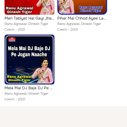
Meri Tabiyat Hai Gayi Jhand Juganiya Chaay Pilade
Pihar Mai Chhod Ayee Languria Tere Liye
Ranu Agrawal, Dinesh Tiger
Ranu Agrawal, Dinesh Tiger
Сингл
2021
Сингл
2021
Mela Mai DJ Baje DJ Pe Jogan Naache
Ranu Agrawal, Dinesh Tiger
Сингл
2021