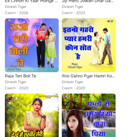
Ek Chhori Ki Yaar Mohye Aaye Rahi Yh
Jiji Mero Jowan Dhar Gadaso
Dinesh Tiger
Dinesh Tiger
Сингл
2026
Сингл
2023
Raja Teri Boli Te
Itno Gahro Pyar Hamri Kon Sot Hai
Dinesh Tiger
Dinesh Tiger
Сингл
2020
Сингл
2020