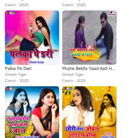
Сингл
2025
Сингл
2025
Palka Pe Dari
Mujhe Bebfa Yaad Aati Hai Teri
Dinesh Tiger
Dinesh Tiger
Сингл
2020
Сингл
2025