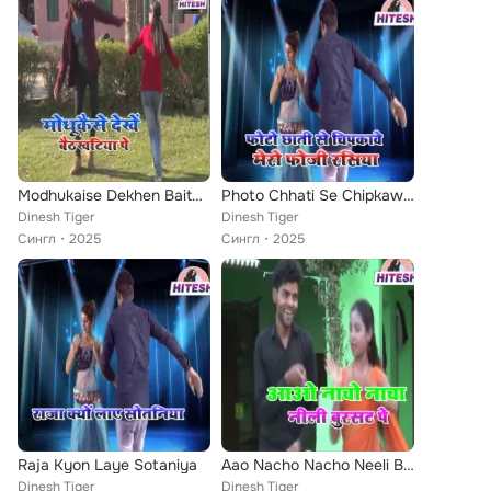
Modhukaise Dekhen Baithakhatiya Pe
Photo Chhati Se Chipkawe Mero Foji Rasiya
Dinesh Tiger
Dinesh Tiger
Сингл
2025
Сингл
2025
Raja Kyon Laye Sotaniya
Aao Nacho Nacho Neeli Burst Pe
Dinesh Tiger
Dinesh Tiger