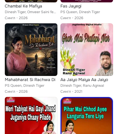
Chambal Ke Mafiya
Fas Jayegi
Dinesh Tiger, Omveer Saini feat. Harshita Alwar
PS Queen, Dinesh Tiger
Сингл
2026
Сингл
2026
Mahabharat Si Rachwa Di
Aa Jaiyo Maiya Aa Jaiyo
PS Queen, Dinesh Tiger
Dinesh Tiger, Ranu Agrwal
Сингл
2026
Сингл
2021