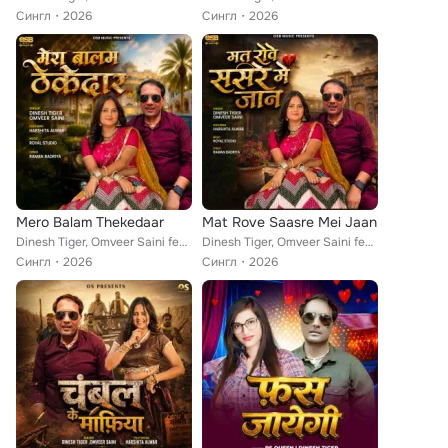
Сингл
2026
Сингл
2026
Mero Balam Thekedaar
Mat Rove Saasre Mei Jaan
Dinesh Tiger, Omveer Saini feat. Harshita Alwar
Dinesh Tiger, Omveer Saini feat. Harshita Alwar
Сингл
2026
Сингл
2026