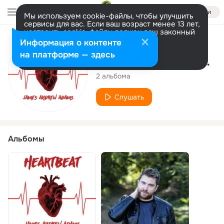
Войти
Мы используем cookie-файлы, чтобы улучшить
сервисы для вас. Если ваш возраст менее 13 лет,
настроить cookie-файлы должен ваш законный
представитель.
Больше информации
Исполнитель
Информация о контенте
Разрешить все
Настроить
на платформе — здесь
James Andrew Adams
2 альбома
Слушать
Альбомы