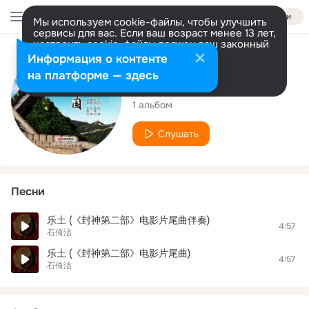
Войти
Мы используем cookie-файлы, чтобы улучшить
сервисы для вас. Если ваш возраст менее 13 лет,
настроить cookie-файлы должен ваш законный
представитель.
Больше информации
Исполнитель
Информация о контенте
Разрешить все
Настроить
на платформе — здесь
石倚洁
1 альбом
Слушать
Песни
乐土 (《封神第二部》电影片尾曲伴奏)
4:57
石倚洁
乐土 (《封神第二部》电影片尾曲)
4:57
石倚洁