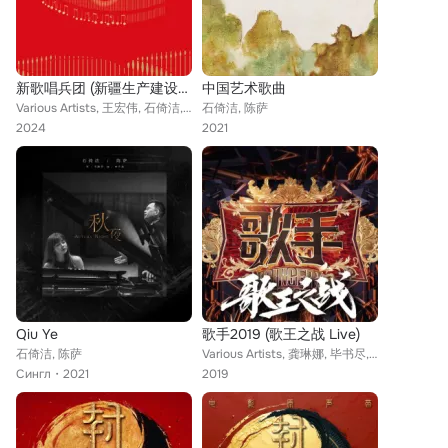
新歌唱兵团 (新疆生产建设兵团成立70周年)
中国艺术歌曲
Various Artists, 王宏伟, 石倚洁, 吕继宏, 亚洲爱乐合唱团, 男声合唱, 李龙, 王庆爽, 朱朔燃, 夏恒, 曹芙嘉, 徐森, 汤非, 韩磊, 呂繼宏
石倚洁, 陈萨
2024
2021
Qiu Ye
歌手2019 (歌王之战 Live)
石倚洁, 陈萨
Various Artists, 龚琳娜, 毕书尽, 杨坤, 吴青峰, 齐豫, 声入人心男团, 胡夏, 王珮瑜, 王力宏, 蔡依林, 张杰, 钱正昊, 石倚洁
Сингл
2021
2019