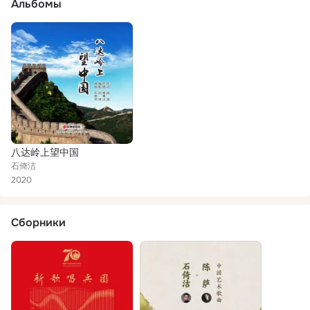
Альбомы
八达岭上望中国
石倚洁
2020
Сборники