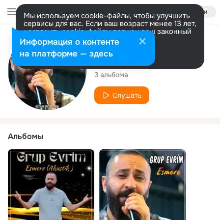
Войти
Мы используем cookie-файлы, чтобы улучшить
сервисы для вас. Если ваш возраст менее 13 лет,
настроить cookie-файлы должен ваш законный
представитель.
Больше информации
Исполнитель
Информация о контенте
Разрешить все
Настроить
на платформе — здесь
Grup Evrim
3 альбома
Слушать
Альбомы