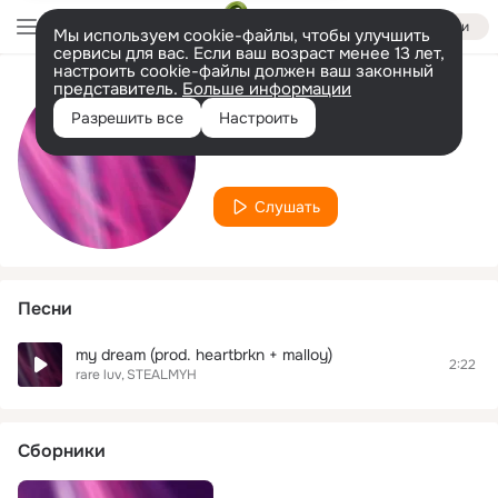
Войти
Мы используем cookie-файлы, чтобы улучшить
сервисы для вас. Если ваш возраст менее 13 лет,
настроить cookie-файлы должен ваш законный
представитель.
Больше информации
Исполнитель
Разрешить все
Настроить
STEALMYH
Слушать
Песни
my dream (prod. heartbrkn + malloy)
2:22
rare luv
STEALMYH
Сборники