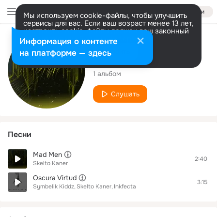
Войти
Мы используем cookie-файлы, чтобы улучшить
сервисы для вас. Если ваш возраст менее 13 лет,
настроить cookie-файлы должен ваш законный
представитель.
Больше информации
Исполнитель
Информация о контенте
Разрешить все
Настроить
на платформе — здесь
Skelto Kaner
1 альбом
Слушать
Песни
Mad Men
2:40
Skelto Kaner
Oscura Virtud
3:15
Symbelik Kiddz
Skelto Kaner
Inkfecta