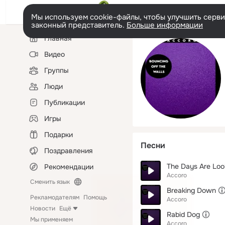
Мы используем cookie-файлы, чтобы улучшить сервис
законный представитель.
Больше информации
Левая
Главная
колонка
Видео
Группы
Люди
Публикации
Игры
Подарки
Песни
Поздравления
The Days Are Loo
Рекомендации
Accoro
Сменить язык
Breaking Down
Рекламодателям
Помощь
Accoro
Новости
Ещё
Rabid Dog
Мы применяем
Accoro