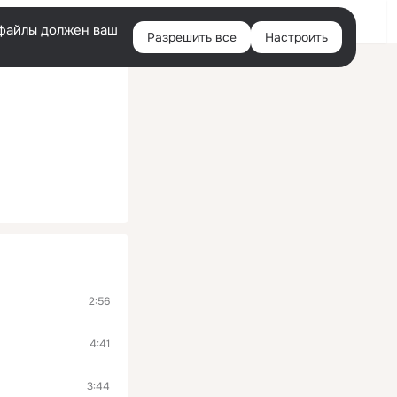
Помощь
Войти
й
e-файлы должен ваш
Разрешить все
Настроить
Правая
колонка
2:56
4:41
3:44