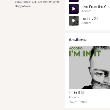
рекомендательные технологии
Подробнее
Live From the Cu
Accoro
I'm in It
Accoro
Альбомы
I'm in It
Accoro
Сингл
2021