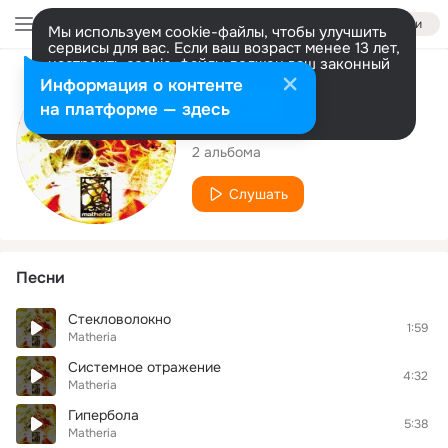
Войти
Мы используем cookie-файлы, чтобы улучшить
сервисы для вас. Если ваш возраст менее 13 лет,
настроить cookie-файлы должен ваш законный
представитель.
Больше информации
Исполнитель
Информация о контенте
Разрешить все
Настроить
на платформе — здесь
Matheria
2 альбома
Слушать
Песни
Стекловолокно
1:59
Matheria
Системное отражение
4:32
Matheria
Гипербола
5:38
Matheria