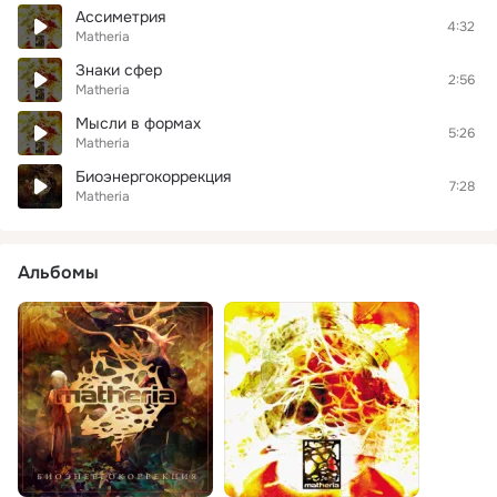
Ассиметрия
4:32
Matheria
Знаки сфер
2:56
Matheria
Мысли в формах
5:26
Matheria
Биоэнергокоррекция
7:28
Matheria
Альбомы