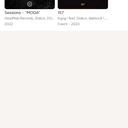
Sessions - ''MODA"
157
HeatMob Records, Didico, DON LEON, Banddoni, NEGOZERO
Kyng ! feat. Didico, dabliucê !, daentrega
2022
Сингл
2023