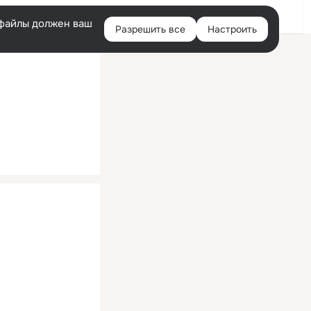
Помощь
Войти
й
e-файлы должен ваш
Разрешить все
Настроить
Правая
колонка