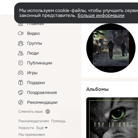
Мы используем cookie-файлы, чтобы улучшить сервис
законный представитель.
Больше информации
Левая
Главная
колонка
Видео
Группы
Люди
Публикации
Игры
Подарки
Альбомы
Поздравления
Рекомендации
Сменить язык
Рекламодателям
Помощь
Новости
Ещё
Мы применяем