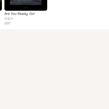
Are You Ready, Go!
이집사
2017