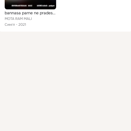
bannasa parne ne pradesha mti jao
MOTA RAM MALI
Сингл
2021