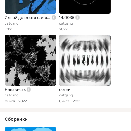
7 дней до моего самоубийства
14.0035
catgang
catgang
2021
2022
Ненависть
cотни
catgang
catgang
Сингл
2022
Сингл
2021
Сборники