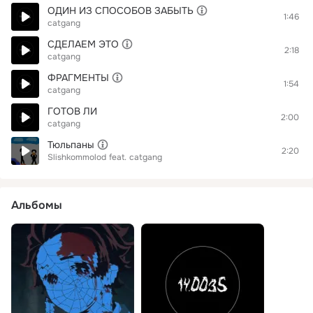
ОДИН ИЗ СПОСОБОВ ЗАБЫТЬ
1:46
catgang
СДЕЛАЕМ ЭТО
2:18
catgang
ФРАГМЕНТЫ
1:54
catgang
ГОТОВ ЛИ
2:00
catgang
Тюльпаны
2:20
Slishkommolod
feat.
catgang
Альбомы