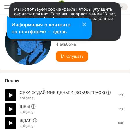
Войти
Мы используем cookie-файлы, чтобы улучшить
сервисы для вас. Если ваш возраст менее 13 лет,
настроить cookie-файлы должен ваш законный
представитель.
Больше информации
Исполнитель
Информация о контенте
Разрешить все
Настроить
на платформе — здесь
catgang
4 альбома
Слушать
Песни
СУКА ОТДАЙ МНЕ ДЕНЬГИ (BONUS TRACK)
1:58
catgang
ШВЫ
1:56
catgang
ЖДАЛ
1:48
catgang