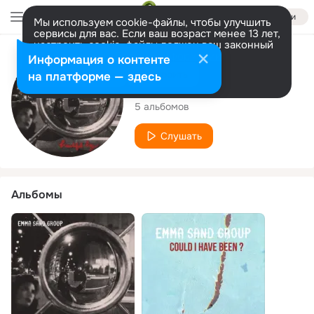
Войти
Мы используем cookie-файлы, чтобы улучшить
сервисы для вас. Если ваш возраст менее 13 лет,
настроить cookie-файлы должен ваш законный
представитель.
Больше информации
Исполнитель
Информация о контенте
Разрешить все
Настроить
на платформе — здесь
Emma Sand Group
5 альбомов
Слушать
Альбомы