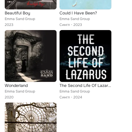
Beautiful Boy
Could I Have Been?
Emma Sand Group
Emma Sand Group
2023
Сингл
2023
Wonderland
The Second Life Of Lazarus
Emma Sand Group
Emma Sand Group
2020
Сингл
2024