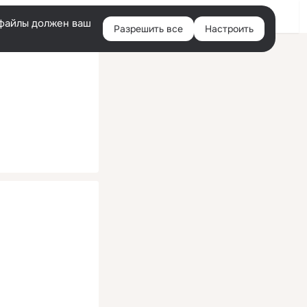
Помощь
Войти
й
e-файлы должен ваш
Разрешить все
Настроить
Правая
колонка