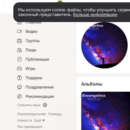
Мы используем cookie-файлы, чтобы улучшить сервис
законный представитель.
Больше информации
Левая
Главная
колонка
Видео
Группы
Люди
Публикации
Игры
Подарки
Альбомы
Поздравления
Рекомендации
Сменить язык
Рекламодателям
Помощь
Новости
Ещё
Мы применяем