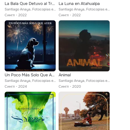
La Bala Que Detuvo al Tren
La Luna en Atahualpa
Santiago Anaya, Fotocopias en el Acto
Santiago Anaya, Fotocopias en el Acto
Сингл
2022
Сингл
2022
Un Poco Más Solo Que Ayer
Animal
Santiago Anaya, Fotocopias en el Acto feat. Ale Gómez Ro
Santiago Anaya, Fotocopias en el Acto
Сингл
2024
Сингл
2020