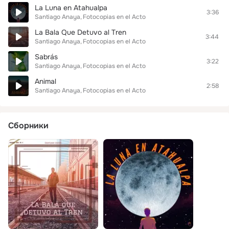
La Luna en Atahualpa
3:36
Santiago Anaya
Fotocopias en el Acto
La Bala Que Detuvo al Tren
3:44
Santiago Anaya
Fotocopias en el Acto
Sabrás
3:22
Santiago Anaya
Fotocopias en el Acto
Animal
2:58
Santiago Anaya
Fotocopias en el Acto
Сборники