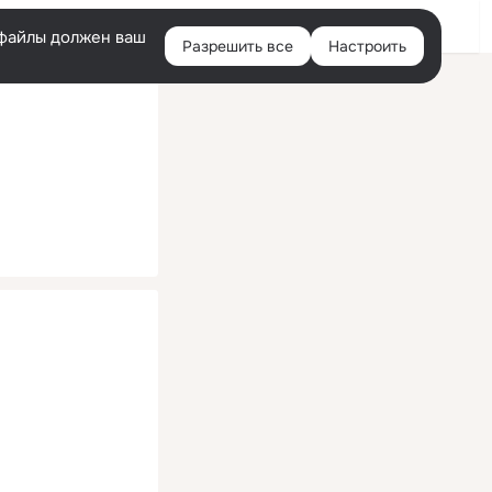
Помощь
Войти
й
e-файлы должен ваш
Разрешить все
Настроить
Правая
колонка