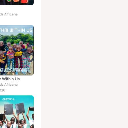
ds Africana
 Within Us
ds Africana
026