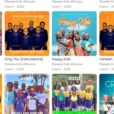
Masaka Kids Africana
Masaka Kids Africana
Masaka Ki
Сингл
2025
Сингл
2020
Сингл
2
Only You (Instrumental)
Happy Kids
Yahweh
Masaka Kids Africana
Masaka Kids Africana
Masaka Ki
Сингл
2025
Сингл
2019
Сингл
2