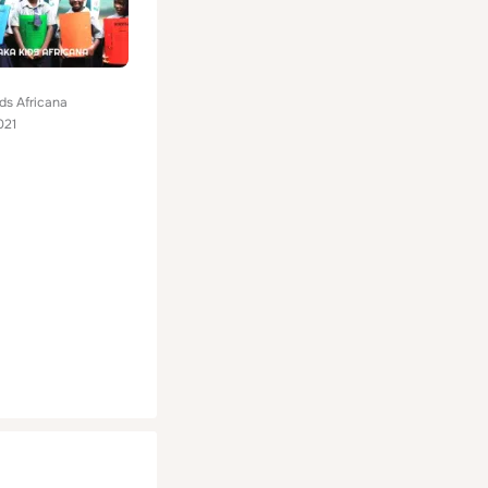
ds Africana
021