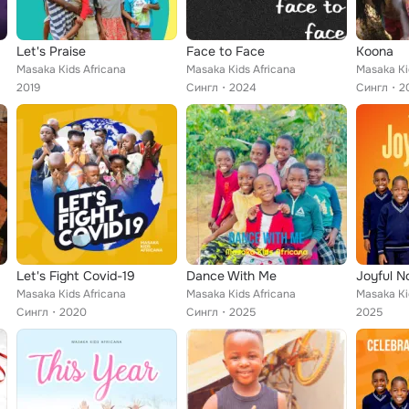
Let's Praise
Face to Face
Koona
Masaka Kids Africana
Masaka Kids Africana
Masaka Ki
2019
Сингл
2024
Сингл
2
Let's Fight Covid-19
Dance With Me
Joyful N
Masaka Kids Africana
Masaka Kids Africana
Masaka Ki
Сингл
2020
Сингл
2025
2025