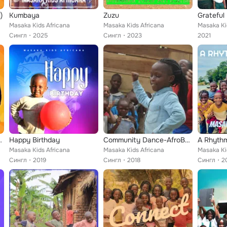
)
Kumbaya
Zuzu
Grateful
Masaka Kids Africana
Masaka Kids Africana
Masaka Ki
Сингл
2025
Сингл
2023
2021
strumental)
Happy Birthday
Community Dance-AfroBeat
A Rhythm
Masaka Kids Africana
Masaka Kids Africana
Masaka Ki
Сингл
2019
Сингл
2018
Сингл
2