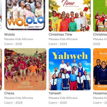
Wololo
Christmas Time
Christma
Masaka Kids Africana
Masaka Kids Africana
Masaka Ki
Сингл
2019
Сингл
2024
2025
Cheza
Yahweh
Hosanna 
Masaka Kids Africana
Masaka Kids Africana
Masaka Ki
Сингл
2025
Сингл
2025
Сингл
2