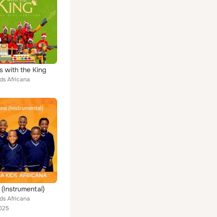
s with the King
ds Africana
(Instrumental)
ds Africana
025