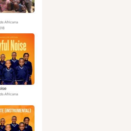
ds Africana
018
oise
ds Africana