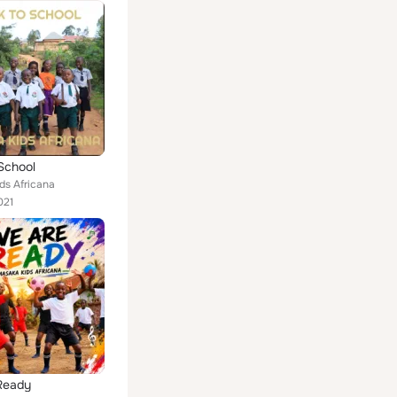
School
ds Africana
021
Ready