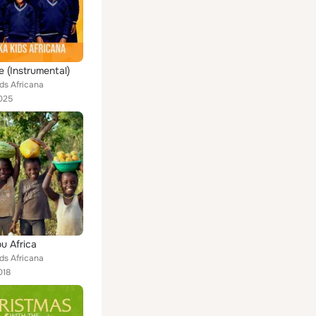
e (Instrumental)
ds Africana
025
ou Africa
ds Africana
018