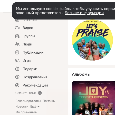
Мы используем cookie-файлы, чтобы улучшить сервис
законный представитель.
Больше информации
Левая
Главная
колонка
Видео
Группы
Люди
Публикации
Игры
Подарки
Альбомы
Поздравления
Рекомендации
Сменить язык
Рекламодателям
Помощь
Новости
Ещё
Мы применяем