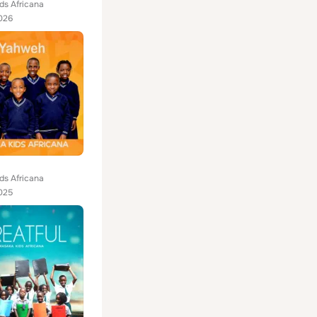
ds Africana
026
ds Africana
025