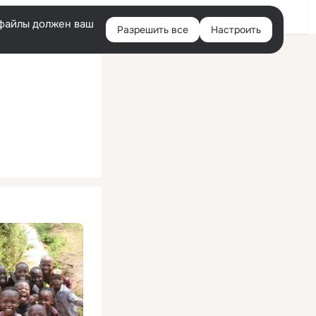
Помощь
Войти
й
e-файлы должен ваш
Разрешить все
Настроить
Правая
колонка