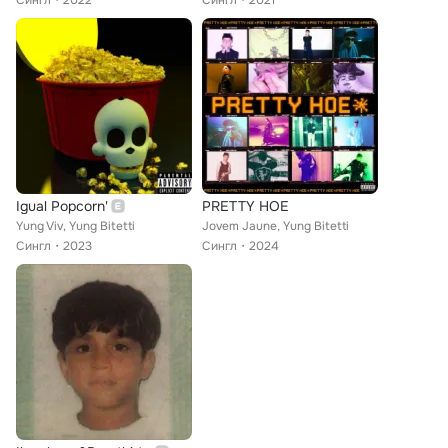
Сингл
2022
Сингл
2021
Igual Popcorn'
PRETTY HOE
Yung Viv, Yung Bitetti
Jovem Jaune, Yung Bitetti
Сингл
2023
Сингл
2024