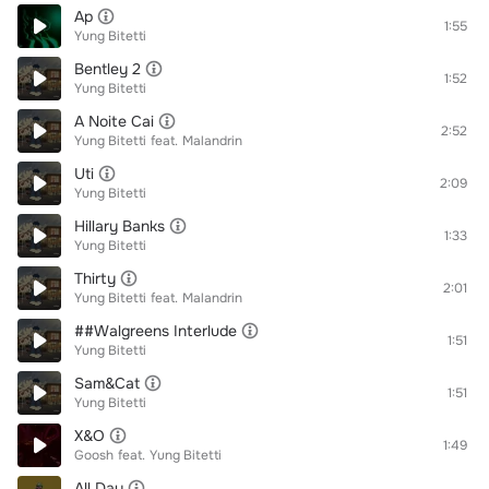
Ap
1:55
Yung Bitetti
Bentley 2
1:52
Yung Bitetti
A Noite Cai
2:52
Yung Bitetti
feat.
Malandrin
Uti
2:09
Yung Bitetti
Hillary Banks
1:33
Yung Bitetti
Thirty
2:01
Yung Bitetti
feat.
Malandrin
##Walgreens Interlude
1:51
Yung Bitetti
Sam&Cat
1:51
Yung Bitetti
X&O
1:49
Goosh
feat.
Yung Bitetti
All Day