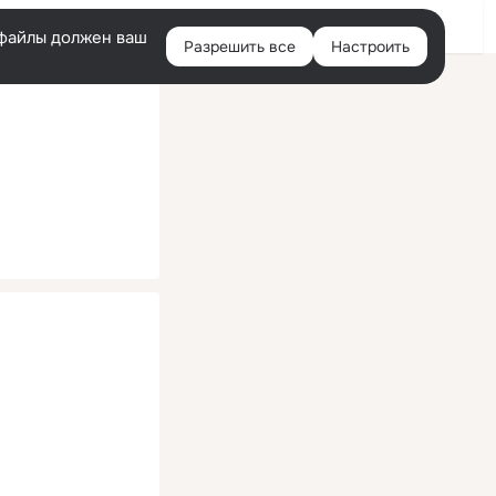
Помощь
Войти
й
e-файлы должен ваш
Разрешить все
Настроить
Правая
колонка