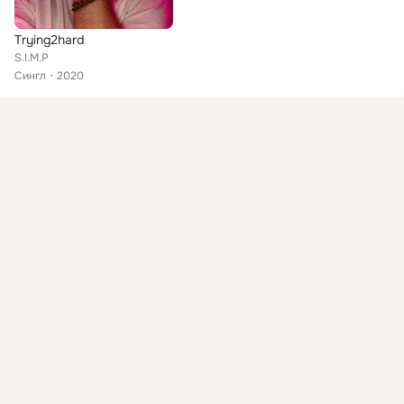
Trying2hard
S.I.M.P
Сингл
2020