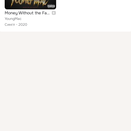
Money Without the Fame
YoungMac
Сингл
2020