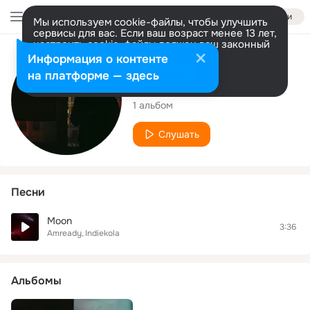
Войти
Мы используем cookie-файлы, чтобы улучшить
сервисы для вас. Если ваш возраст менее 13 лет,
настроить cookie-файлы должен ваш законный
представитель.
Больше информации
Исполнитель
Информация о контенте
Разрешить все
Настроить
на платформе — здесь
Indiekola
1 альбом
Слушать
Песни
Moon
3:36
Amready
Indiekola
Альбомы