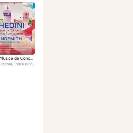
Ghedini: Musica da Concerto, Musica Concertante, Hindemith: Fünf Stücke, Op. 44 No.4
Simonide Braconi, Enrico Bronzi, Massimo Belli, Nuova Orchestra da Camera "Ferruccio Busoni"