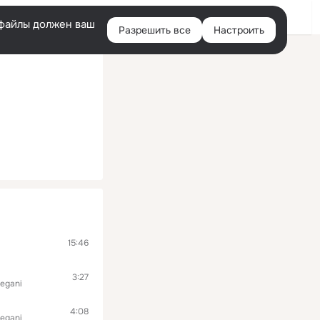
Помощь
Войти
й
e-файлы должен ваш
Разрешить все
Настроить
Правая
колонка
15:46
3:27
Degani
4:08
Degani