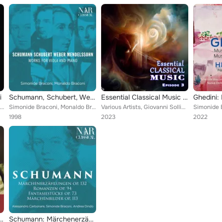
i
Schumann, Schubert, Weber, Mendelssohn: Works for Viola and Piano
Essential Classical Music Episode 3
Simonide Braconi, Fabrizio Meloni, Andrea Rebaudengo
Simonide Braconi, Monaldo Braconi
Various Artists, Giovanni Sollima, Simonide Braconi, Andrea Nocerino, Sergey Galaktionov, Andrea Favalessa, Trio Johannes, Trio ...
1998
2023
2022
 per violino e viola - divertimento
Schumann: Märchenerzählungen, Romanzen, Fantasiestücke & Märchenbilder