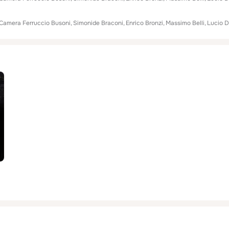
Camera Ferruccio Busoni
Simonide Braconi
Enrico Bronzi
Massimo Belli
Lucio 