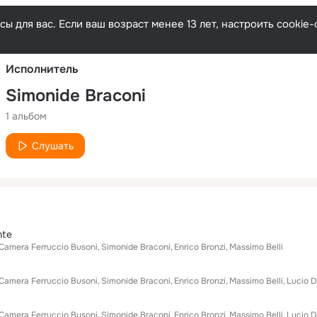
Русски
ы для вас. Если ваш возраст менее 13 лет, настроить cooki
Исполнитель
Simonide Braconi
1 альбом
Слушать
nte
Camera Ferruccio Busoni
Simonide Braconi
Enrico Bronzi
Massimo Belli
Camera Ferruccio Busoni
Simonide Braconi
Enrico Bronzi
Massimo Belli
Lucio 
Camera Ferruccio Busoni
Simonide Braconi
Enrico Bronzi
Massimo Belli
Lucio 