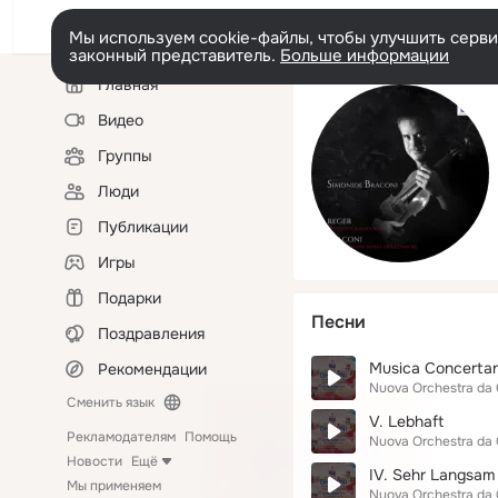
Мы используем cookie-файлы, чтобы улучшить сервис
законный представитель.
Больше информации
Левая
Главная
колонка
Видео
Группы
Люди
Публикации
Игры
Подарки
Песни
Поздравления
Musica Concerta
Рекомендации
Nuova Orchestra da 
Сменить язык
V. Lebhaft
Рекламодателям
Помощь
Nuova Orchestra da 
Новости
Ещё
IV. Sehr Langsam
Мы применяем
Nuova Orchestra da 