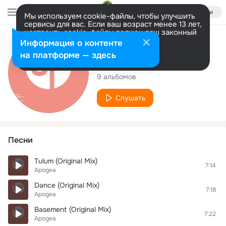
Войти
Мы используем cookie-файлы, чтобы улучшить
сервисы для вас. Если ваш возраст менее 13 лет,
настроить cookie-файлы должен ваш законный
представитель.
Больше информации
Исполнитель
Информация о контенте
Разрешить все
Настроить
на платформе — здесь
Apogea
9 альбомов
Слушать
Песни
Tulum (Original Mix)
7:14
Apogea
Dance (Original Mix)
7:18
Apogea
Basement (Original Mix)
7:22
Apogea