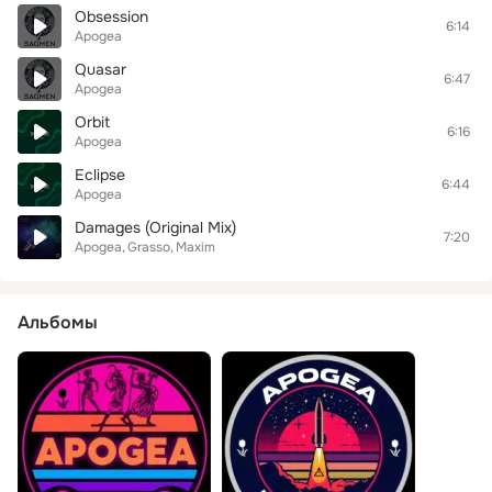
Obsession
6:14
Apogea
Quasar
6:47
Apogea
Orbit
6:16
Apogea
Eclipse
6:44
Apogea
Damages (Original Mix)
7:20
Apogea
Grasso
Maxim
Альбомы