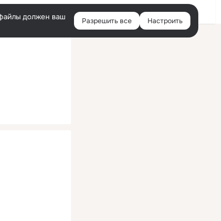
Помощь
Войти
й
e-файлы должен ваш
Разрешить все
Настроить
Правая
колонка