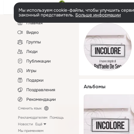
Мы используем cookie-файлы, чтобы улучшить сервис
законный представитель.
Больше информации
Левая
Главная
колонка
Видео
Группы
Люди
Публикации
Игры
Подарки
Альбомы
Поздравления
Рекомендации
Сменить язык
Рекламодателям
Помощь
Новости
Ещё
Мы применяем