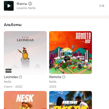
Факты
3:18
Levanis
NeSk
Альбомы
Leonidas
Remote
NeSk
NeSk
Сингл
2022
2023