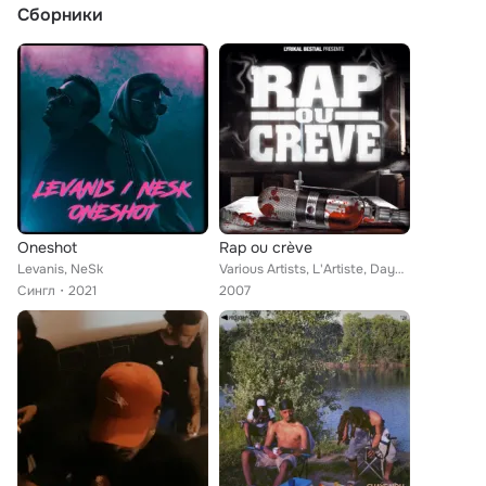
Сборники
Oneshot
Rap ou crève
Levanis, NeSk
Various Artists, L'Artiste, Daymone, Monsieur R, Kortex, Naston, Dany Boss, Rockfell, Shadow Boxing, Jo L'Affront, Section Seum,...
Сингл
2021
2007