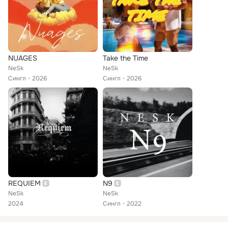
NUAGES
Take the Time
NeSk
NeSk
Сингл
2026
Сингл
2026
REQUIEM
N9
NeSk
NeSk
2024
Сингл
2022