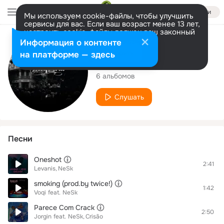
Войти
Мы используем cookie-файлы, чтобы улучшить
сервисы для вас. Если ваш возраст менее 13 лет,
настроить cookie-файлы должен ваш законный
представитель.
Больше информации
Исполнитель
Информация о контенте
Разрешить все
Настроить
на платформе — здесь
NeSk
6 альбомов
Слушать
Песни
Oneshot
2:41
Levanis
NeSk
smoking (prod.by twice!)
1:42
Voqi
feat.
NeSk
Parece Com Crack
2:50
Jorgin
feat.
NeSk
Crisão