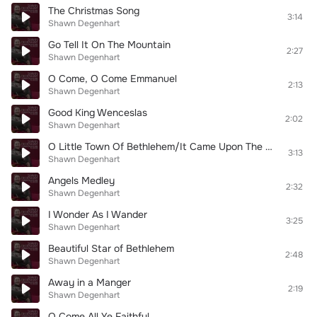
The Christmas Song
3:14
Shawn Degenhart
Go Tell It On The Mountain
2:27
Shawn Degenhart
O Come, O Come Emmanuel
2:13
Shawn Degenhart
Good King Wenceslas
2:02
Shawn Degenhart
O Little Town Of Bethlehem/It Came Upon The Midnight Clear Medley
3:13
Shawn Degenhart
Angels Medley
2:32
Shawn Degenhart
I Wonder As I Wander
3:25
Shawn Degenhart
Beautiful Star of Bethlehem
2:48
Shawn Degenhart
Away in a Manger
2:19
Shawn Degenhart
O Come All Ye Faithful