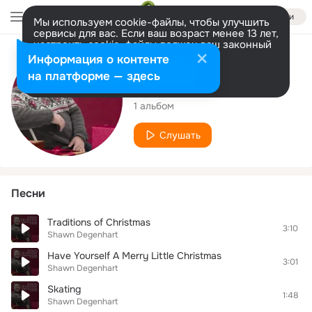
Войти
Мы используем cookie-файлы, чтобы улучшить
сервисы для вас. Если ваш возраст менее 13 лет,
настроить cookie-файлы должен ваш законный
представитель.
Больше информации
Исполнитель
Информация о контенте
Разрешить все
Настроить
на платформе — здесь
Shawn Degenhart
1 альбом
Слушать
Песни
Traditions of Christmas
3:10
Shawn Degenhart
Have Yourself A Merry Little Christmas
3:01
Shawn Degenhart
Skating
1:48
Shawn Degenhart