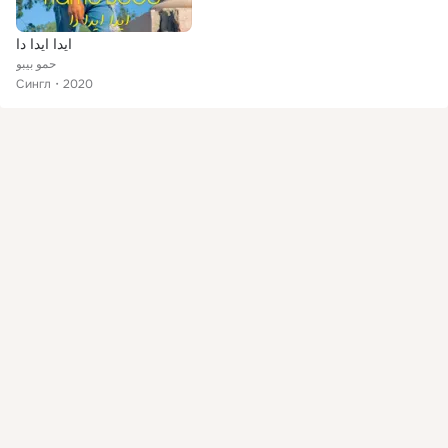
ايدا ايدا دا
حمو بيبو
Сингл
2020