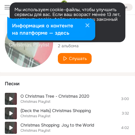
Войти
Мы используем cookie-файлы, чтобы улучшить
сервисы для вас. Если ваш возраст менее 13 лет,
настроить cookie-файлы должен ваш законный
представитель.
Больше информации
Исполнитель
Информация о контенте
Разрешить все
Настроить
на платформе — здесь
Christmas Playlist
2 альбома
Слушать
Песни
O Christmas Tree - Christmas 2020
3:00
Christmas Playlist
(Deck the Halls) Christmas Shopping
3:32
Christmas Playlist
Christmas Shopping: Joy to the World
4:02
Christmas Playlist