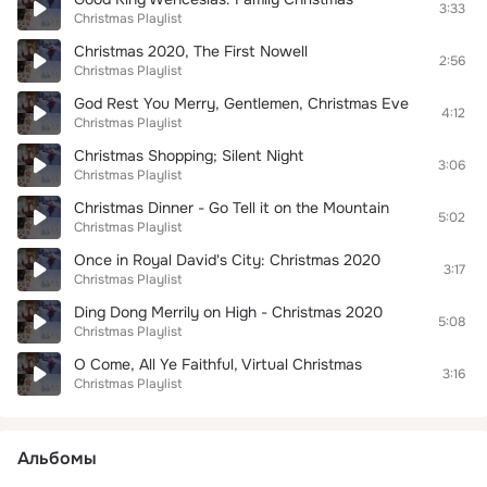
3:33
Christmas Playlist
Christmas 2020, The First Nowell
2:56
Christmas Playlist
God Rest You Merry, Gentlemen, Christmas Eve
4:12
Christmas Playlist
Christmas Shopping; Silent Night
3:06
Christmas Playlist
Christmas Dinner - Go Tell it on the Mountain
5:02
Christmas Playlist
Once in Royal David's City: Christmas 2020
3:17
Christmas Playlist
Ding Dong Merrily on High - Christmas 2020
5:08
Christmas Playlist
O Come, All Ye Faithful, Virtual Christmas
3:16
Christmas Playlist
Альбомы