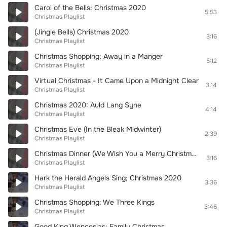
Carol of the Bells: Christmas 2020
5:53
Christmas Playlist
(Jingle Bells) Christmas 2020
3:16
Christmas Playlist
Christmas Shopping; Away in a Manger
5:12
Christmas Playlist
Virtual Christmas - It Came Upon a Midnight Clear
3:14
Christmas Playlist
Christmas 2020: Auld Lang Syne
4:14
Christmas Playlist
Christmas Eve (In the Bleak Midwinter)
2:39
Christmas Playlist
Christmas Dinner (We Wish You a Merry Christmas)
3:16
Christmas Playlist
Hark the Herald Angels Sing; Christmas 2020
3:36
Christmas Playlist
Christmas Shopping: We Three Kings
3:46
Christmas Playlist
Good King Wenceslas: Family Christmas