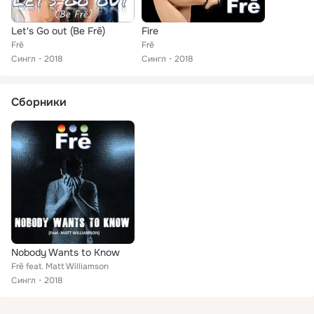
Let's Go out (Be Frē)
Fire
Frē
Frē
Сингл
2018
Сингл
2018
Сборники
Nobody Wants to Know
Frē feat. Matt Williamson
Сингл
2018