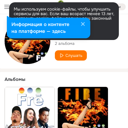
Войти
Мы используем cookie-файлы, чтобы улучшить
сервисы для вас. Если ваш возраст менее 13 лет,
настроить cookie-файлы должен ваш законный
представитель.
Больше информации
Исполнитель
Информация о контенте
Разрешить все
Настроить
на платформе — здесь
Frē
2 альбома
Слушать
Альбомы