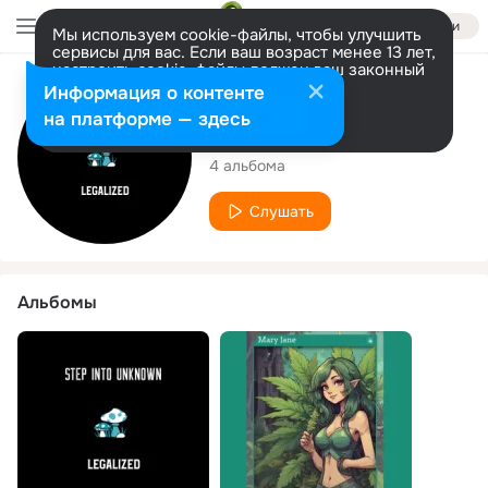
Войти
Мы используем cookie-файлы, чтобы улучшить
сервисы для вас. Если ваш возраст менее 13 лет,
настроить cookie-файлы должен ваш законный
представитель.
Больше информации
Исполнитель
Информация о контенте
Разрешить все
Настроить
на платформе — здесь
Legalized
4 альбома
Слушать
Альбомы