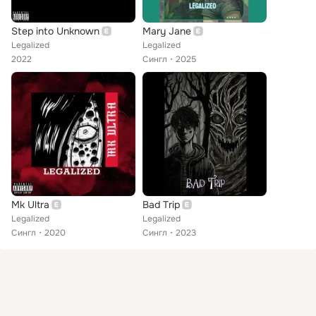
Step into Unknown
Mary Jane
Legalized
Legalized
2022
Сингл
2025
Mk Ultra
Bad Trip
Legalized
Legalized
Сингл
2020
Сингл
2023