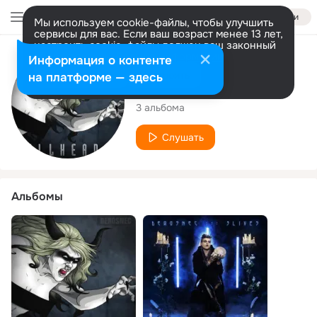
Войти
Мы используем cookie-файлы, чтобы улучшить
сервисы для вас. Если ваш возраст менее 13 лет,
настроить cookie-файлы должен ваш законный
представитель.
Больше информации
Исполнитель
Информация о контенте
Разрешить все
Настроить
на платформе — здесь
DEROSNEC
3 альбома
Слушать
Альбомы