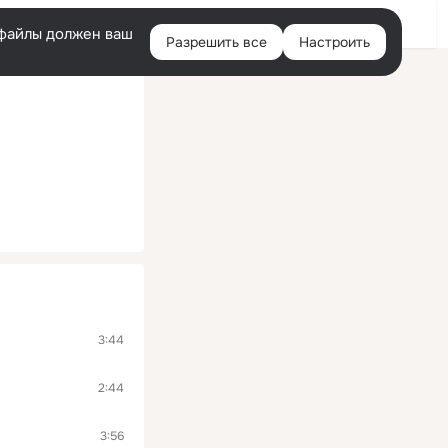
Помощь
Войти
й
e-файлы должен ваш
Разрешить все
Настроить
Правая
колонка
3:44
2:44
3:56