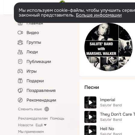
Мы используем cookie-файлы, чтобы улучшить сервис
законный представитель.
Больше информации
Левая
Главная
колонка
Видео
Группы
Люди
Публикации
Игры
Подарки
Песни
Поздравления
Imperial
Рекомендации
Salute' Band
Сменить язык
They Don't Care 
Рекламодателям
Помощь
Salute' Band
Новости
Ещё
Hell No
Мы применяем
Salute' Band