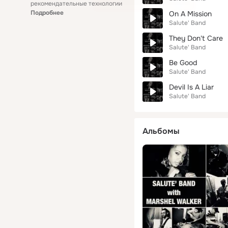
рекомендательные технологии
Подробнее
On A Mission
Salute' Band
They Don't Care
Salute' Band
Be Good
Salute' Band
Devil Is A Liar
Salute' Band
Альбомы