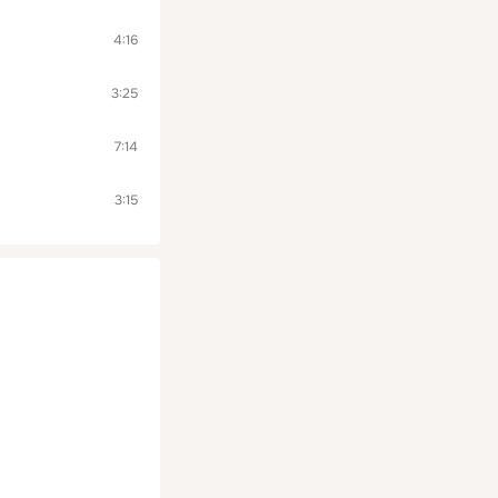
4:16
3:25
7:14
3:15