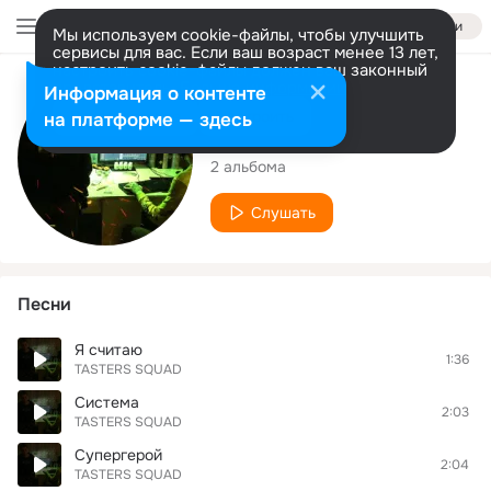
Войти
Мы используем cookie-файлы, чтобы улучшить
сервисы для вас. Если ваш возраст менее 13 лет,
настроить cookie-файлы должен ваш законный
представитель.
Больше информации
Исполнитель
Информация о контенте
Разрешить все
Настроить
на платформе — здесь
TASTERS SQUAD
2 альбома
Слушать
Песни
Я считаю
1:36
TASTERS SQUAD
Система
2:03
TASTERS SQUAD
Супергерой
2:04
TASTERS SQUAD